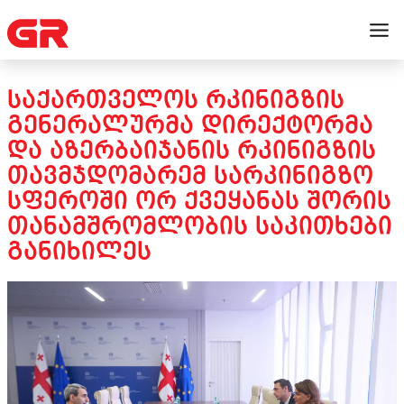
ᲡᲐᲥᲐᲠᲗᲕᲔᲚᲝᲡ ᲠᲙᲘᲜᲘᲒᲖᲘᲡ
ᲒᲔᲜᲔᲠᲐᲚᲣᲠᲛᲐ ᲓᲘᲠᲔᲥᲢᲝᲠᲛᲐ
ᲓᲐ ᲐᲖᲔᲠᲑᲐᲘᲯᲐᲜᲘᲡ ᲠᲙᲘᲜᲘᲒᲖᲘᲡ
ᲗᲐᲕᲛᲯᲓᲝᲛᲐᲠᲔᲛ ᲡᲐᲠᲙᲘᲜᲘᲒᲖᲝ
ᲡᲤᲔᲠᲝᲨᲘ ᲝᲠ ᲥᲕᲔᲧᲐᲜᲐᲡ ᲨᲝᲠᲘᲡ
ᲗᲐᲜᲐᲛᲨᲠᲝᲛᲚᲝᲑᲘᲡ ᲡᲐᲙᲘᲗᲮᲔᲑᲘ
ᲒᲐᲜᲘᲮᲘᲚᲔᲡ