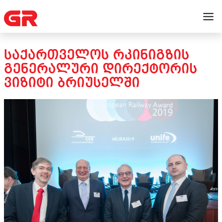
ᲡᲐᲥᲐᲠᲗᲕᲔᲚᲝᲡ ᲠᲙᲘᲜᲘᲒᲖᲘᲡ
ᲒᲔᲜᲔᲠᲐᲚᲣᲠᲘ ᲓᲘᲠᲔᲥᲢᲝᲠᲘᲡ
ᲕᲘᲖᲘᲢᲘ ᲑᲠᲘᲣᲡᲔᲚᲨᲘ