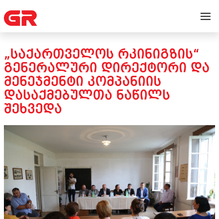
„ᲡᲐᲥᲐᲠᲗᲕᲔᲚᲝᲡ ᲠᲙᲘᲜᲘᲒᲖᲘᲡ“
ᲒᲔᲜᲔᲠᲐᲚᲣᲠᲘ ᲓᲘᲠᲔᲥᲢᲝᲠᲘ ᲓᲐ
ᲛᲔᲜᲔᲯᲛᲔᲜᲢᲘ ᲙᲝᲛᲞᲐᲜᲘᲘᲡ
ᲓᲐᲡᲐᲥᲛᲔᲑᲣᲚᲗᲐ ᲜᲐᲬᲘᲚᲡ
ᲨᲔᲮᲕᲔᲓᲐ