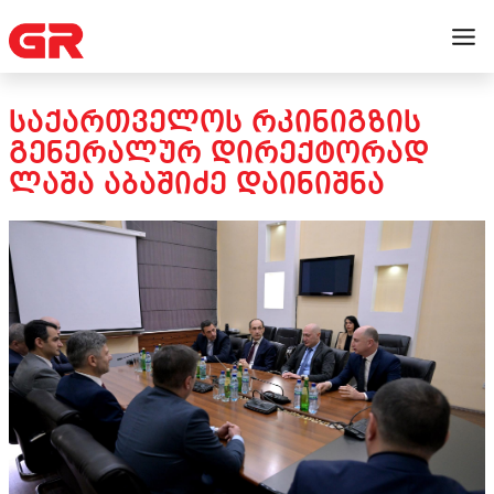
ᲡᲐᲥᲐᲠᲗᲕᲔᲚᲝᲡ ᲠᲙᲘᲜᲘᲒᲖᲘᲡ
ᲒᲔᲜᲔᲠᲐᲚᲣᲠ ᲓᲘᲠᲔᲥᲢᲝᲠᲐᲓ
ᲚᲐᲨᲐ ᲐᲑᲐᲨᲘᲫᲔ ᲓᲐᲘᲜᲘᲨᲜᲐ