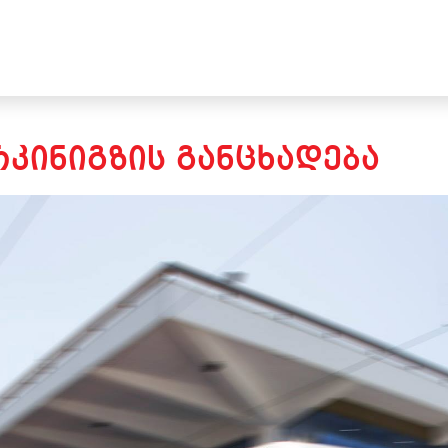
ᲙᲘᲜᲘᲒᲖᲘᲡ ᲒᲐᲜᲪᲮᲐᲓᲔᲑᲐ