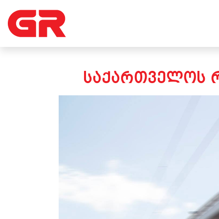
ᲡᲐᲥᲐᲠᲗᲕᲔᲚᲝᲡ Რ