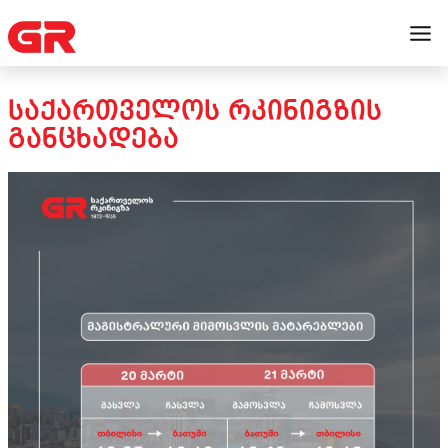
ᲡᲐᲥᲐᲠᲗᲕᲔᲚᲝᲡ ᲠᲙᲘᲜᲘᲒᲖᲘᲡ
ᲒᲐᲜᲪᲮᲐᲓᲔᲑᲐ