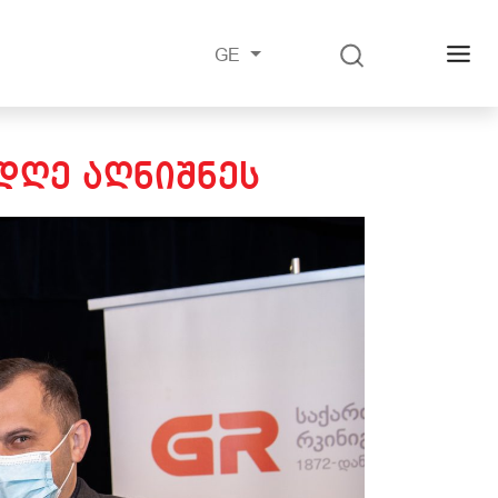
GE
ᲓᲦᲔ ᲐᲦᲜᲘᲨᲜᲔᲡ