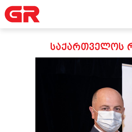
ᲡᲐᲥᲐᲠᲗᲕᲔᲚᲝᲡ Რ