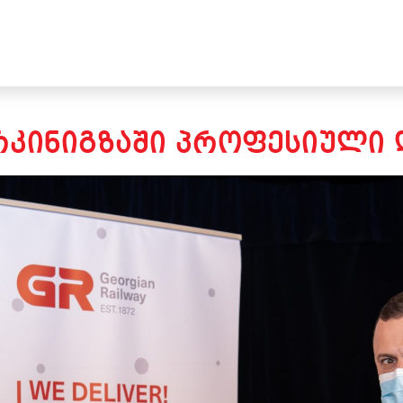
ᲙᲘᲜᲘᲒᲖᲐᲨᲘ ᲞᲠᲝᲤᲔᲡᲘᲣᲚᲘ 