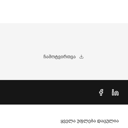
ᲩᲐᲛᲝᲢᲕᲘᲠᲗᲕᲐ
ყველა უფლება დაცულია