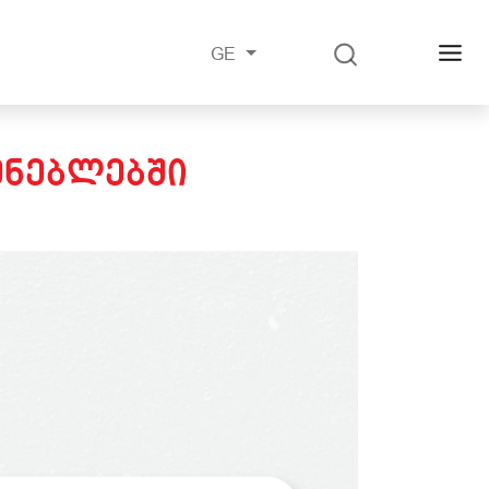
GE
ᲔᲜᲔᲑᲚᲔᲑᲨᲘ