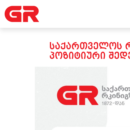
ᲡᲐᲥᲐᲠᲗᲕᲔᲚᲝᲡ Რ
ᲞᲝᲖᲘᲢᲘᲣᲠᲘ ᲨᲔᲓᲔ