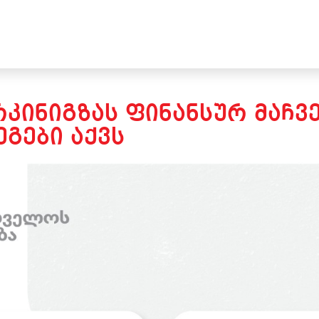
ᲙᲘᲜᲘᲒᲖᲐᲡ ᲤᲘᲜᲐᲜᲡᲣᲠ ᲛᲐᲩᲕ
ᲒᲔᲑᲘ ᲐᲥᲕᲡ