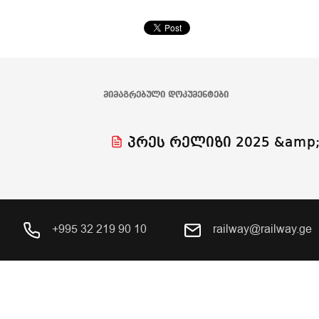
ᲛᲘᲛᲐᲒᲠᲔᲑᲣᲚᲘ ᲓᲝᲙᲣᲛᲔᲜᲢᲔᲑᲘ
პრეს რელიზი 2025 &amp;
+995 32 219 90 10
railway@railway.ge