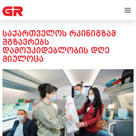
ᲡᲐᲥᲐᲠᲗᲕᲔᲚᲝᲡ ᲠᲙᲘᲜᲘᲒᲖᲐᲛ
ᲛᲒᲖᲐᲕᲠᲔᲑᲡ
ᲓᲐᲛᲝᲣᲙᲘᲓᲔᲑᲚᲝᲑᲘᲡ ᲓᲦᲔ
ᲛᲘᲣᲚᲝᲪᲐ