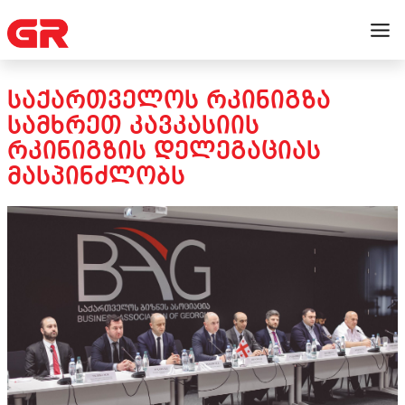
ᲡᲐᲥᲐᲠᲗᲕᲔᲚᲝᲡ ᲠᲙᲘᲜᲘᲒᲖᲐ
ᲡᲐᲛᲮᲠᲔᲗ ᲙᲐᲕᲙᲐᲡᲘᲘᲡ
ᲠᲙᲘᲜᲘᲒᲖᲘᲡ ᲓᲔᲚᲔᲒᲐᲪᲘᲐᲡ
ᲛᲐᲡᲞᲘᲜᲫᲚᲝᲑᲡ