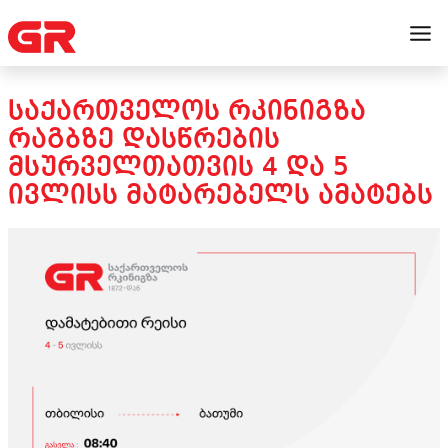
ᲡᲐᲥᲐᲠᲗᲕᲔᲚᲝᲡ ᲠᲙᲘᲜᲘᲒᲖᲐ
ᲠᲐᲒᲑᲖᲔ ᲓᲐᲡᲬᲠᲔᲑᲘᲡ
ᲛᲡᲣᲠᲕᲔᲚᲗᲐᲗᲕᲘᲡ 4 ᲓᲐ 5
ᲘᲕᲚᲘᲡᲡ ᲛᲐᲢᲐᲠᲔᲑᲔᲚᲡ ᲐᲛᲐᲢᲔᲑᲡ