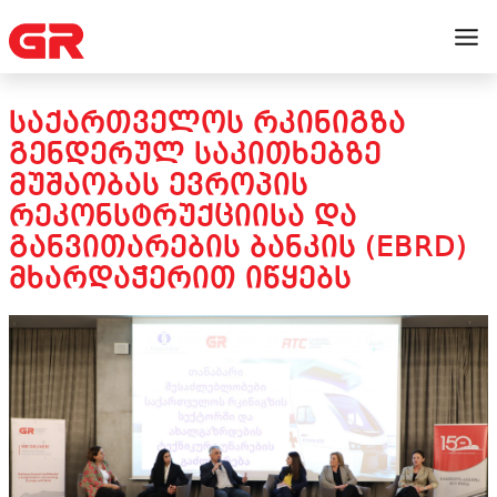
ᲡᲐᲥᲐᲠᲗᲕᲔᲚᲝᲡ ᲠᲙᲘᲜᲘᲒᲖᲐ
ᲒᲔᲜᲓᲔᲠᲣᲚ ᲡᲐᲙᲘᲗᲮᲔᲑᲖᲔ
ᲛᲣᲨᲐᲝᲑᲐᲡ ᲔᲕᲠᲝᲞᲘᲡ
ᲠᲔᲙᲝᲜᲡᲢᲠᲣᲥᲪᲘᲘᲡᲐ ᲓᲐ
ᲒᲐᲜᲕᲘᲗᲐᲠᲔᲑᲘᲡ ᲑᲐᲜᲙᲘᲡ (EBRD)
ᲛᲮᲐᲠᲓᲐᲭᲔᲠᲘᲗ ᲘᲬᲧᲔᲑᲡ