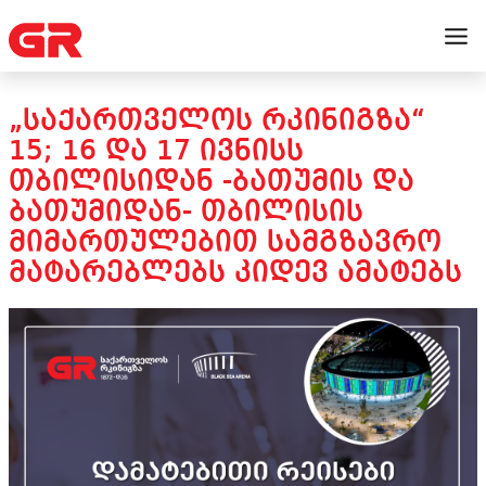
„ᲡᲐᲥᲐᲠᲗᲕᲔᲚᲝᲡ ᲠᲙᲘᲜᲘᲒᲖᲐ“
15; 16 ᲓᲐ 17 ᲘᲕᲜᲘᲡᲡ
ᲗᲑᲘᲚᲘᲡᲘᲓᲐᲜ -ᲑᲐᲗᲣᲛᲘᲡ ᲓᲐ
ᲑᲐᲗᲣᲛᲘᲓᲐᲜ- ᲗᲑᲘᲚᲘᲡᲘᲡ
ᲛᲘᲛᲐᲠᲗᲣᲚᲔᲑᲘᲗ ᲡᲐᲛᲒᲖᲐᲕᲠᲝ
ᲛᲐᲢᲐᲠᲔᲑᲚᲔᲑᲡ ᲙᲘᲓᲔᲕ ᲐᲛᲐᲢᲔᲑᲡ