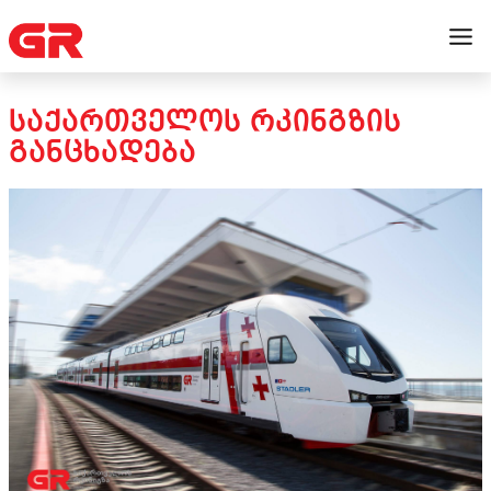
ᲡᲐᲥᲐᲠᲗᲕᲔᲚᲝᲡ ᲠᲙᲘᲜᲒᲖᲘᲡ
ᲒᲐᲜᲪᲮᲐᲓᲔᲑᲐ