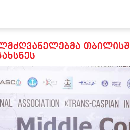
ᲔᲚᲛᲫᲦᲕᲐᲜᲔᲚᲔᲑᲛᲐ ᲗᲑᲘᲚᲘᲡᲨ
ᲒᲐᲮᲡᲜᲔᲡ