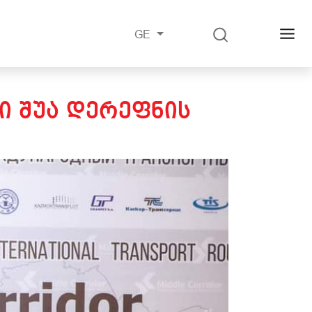
GE
Ი ᲨᲣᲐ ᲓᲔᲠᲔᲤᲜᲘᲡ