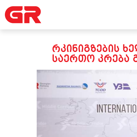
ᲠᲙᲘᲜᲘᲒᲖᲔᲑᲘᲡ Ხ
ᲡᲐᲔᲠᲗᲝ ᲙᲠᲔᲑᲐ 