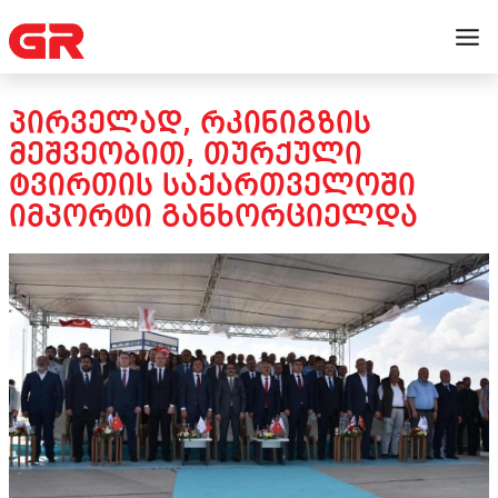
ᲞᲘᲠᲕᲔᲚᲐᲓ, ᲠᲙᲘᲜᲘᲒᲖᲘᲡ
ᲛᲔᲨᲕᲔᲝᲑᲘᲗ, ᲗᲣᲠᲥᲣᲚᲘ
ᲢᲕᲘᲠᲗᲘᲡ ᲡᲐᲥᲐᲠᲗᲕᲔᲚᲝᲨᲘ
ᲘᲛᲞᲝᲠᲢᲘ ᲒᲐᲜᲮᲝᲠᲪᲘᲔᲚᲓᲐ