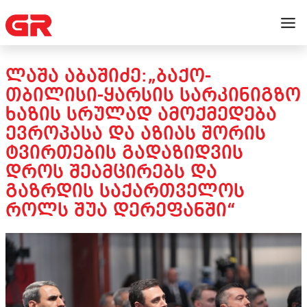
ᲚᲐᲨᲐ ᲐᲑᲐᲨᲘᲫᲔ:„ᲑᲐᲥᲝ-
ᲗᲑᲘᲚᲘᲡᲘ-ᲧᲐᲠᲡᲘᲡ ᲡᲐᲠᲙᲘᲜᲘᲒᲖᲝ
ᲮᲐᲖᲘᲡ ᲡᲠᲣᲚᲐᲓ ᲐᲛᲝᲥᲛᲔᲓᲔᲑᲐ
ᲔᲕᲠᲝᲞᲐᲡᲐ ᲓᲐ ᲐᲖᲘᲐᲡ ᲨᲝᲠᲘᲡ
ᲢᲕᲘᲠᲗᲔᲑᲘᲡ ᲒᲐᲓᲐᲖᲘᲓᲕᲘᲡ
ᲓᲠᲝᲡ ᲨᲔᲐᲛᲪᲘᲠᲔᲑᲡ ᲓᲐ
ᲒᲐᲖᲠᲓᲘᲡ ᲡᲐᲥᲐᲠᲗᲕᲔᲚᲝᲡ
ᲠᲝᲚᲡ ᲨᲣᲐ ᲓᲔᲠᲔᲤᲐᲜᲨᲘ“