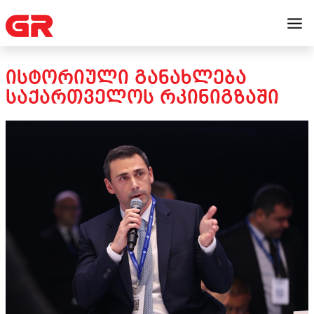
ᲘᲡᲢᲝᲠᲘᲣᲚᲘ ᲒᲐᲜᲐᲮᲚᲔᲑᲐ
ᲡᲐᲥᲐᲠᲗᲕᲔᲚᲝᲡ ᲠᲙᲘᲜᲘᲒᲖᲐᲨᲘ