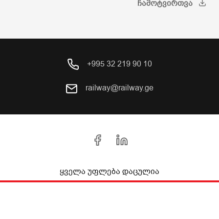
ᲩᲐᲛᲝᲢᲕᲘᲠᲗᲕᲐ
+995 32 219 90 10
railway@railway.ge
ყველა უფლება დაცულია