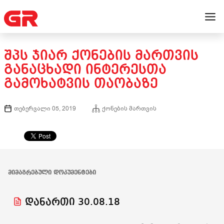
ᲨᲞᲡ ᲯᲘᲐᲠ ᲥᲝᲜᲔᲑᲘᲡ ᲛᲐᲠᲗᲕᲘᲡ
ᲒᲐᲜᲐᲪᲮᲐᲓᲘ ᲘᲜᲢᲔᲠᲔᲡᲗᲐ
ᲒᲐᲛᲝᲮᲐᲢᲕᲘᲡ ᲗᲐᲝᲑᲐᲖᲔ
თებერვალი 05, 2019
ქონების მართვის
ᲛᲘᲛᲐᲒᲠᲔᲑᲣᲚᲘ ᲓᲝᲙᲣᲛᲔᲜᲢᲔᲑᲘ
დანართი 30.08.18