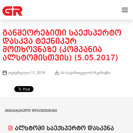
ᲒᲐᲜᲛᲔᲝᲠᲔᲑᲘᲗᲘ ᲡᲐᲔᲥᲡᲞᲔᲠᲢᲝ
ᲓᲐᲡᲙᲕᲐ ᲢᲔᲥᲜᲘᲙᲣᲠ
ᲛᲝᲗᲮᲝᲕᲜᲐᲖᲔ (ᲙᲝᲛᲞᲐᲜᲘᲐ
ᲐᲚᲡᲢᲝᲛᲘᲡᲗᲕᲘᲡ) (5.05.2017)
თებერვალი 17, 2019
სს საქართველოს რკინიგზა
ᲛᲘᲛᲐᲒᲠᲔᲑᲣᲚᲘ ᲓᲝᲙᲣᲛᲔᲜᲢᲔᲑᲘ
ალსტომი საექსპერტო დასკვნა