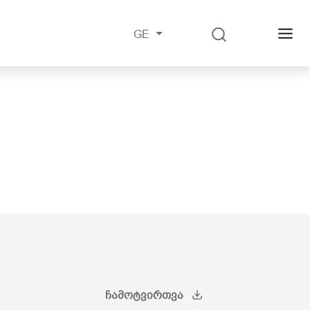
GE
ᲩᲐᲛᲝᲢᲕᲘᲠᲗᲕᲐ