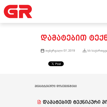
ᲓᲐᲛᲐᲢᲔᲑᲘᲗ ᲢᲔᲥ
თებერვალი 07, 2019
სს საქართვე
ᲛᲘᲛᲐᲒᲠᲔᲑᲣᲚᲘ ᲓᲝᲙᲣᲛᲔᲜᲢᲔᲑᲘ
დამატებით ტექნიკური მ