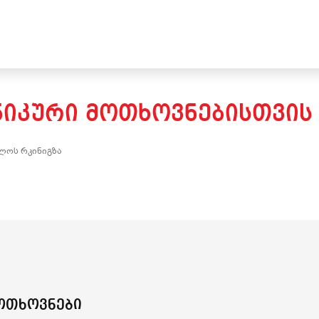
ᲜᲘᲙᲣᲠᲘ ᲛᲝᲗᲮᲝᲕᲜᲔᲑᲘᲡᲗᲕᲘᲡ
ლოს რკინიგზა
ოთხოვნები