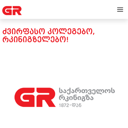
ᲫᲕᲘᲠᲤᲐᲡᲝ ᲙᲝᲚᲔᲒᲔᲑᲝ,
ᲠᲙᲘᲜᲘᲒᲖᲔᲚᲔᲑᲝ!