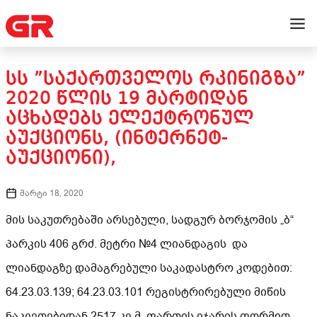
ᲡᲡ ”ᲡᲐᲥᲐᲠᲗᲕᲔᲚᲝᲡ ᲠᲙᲘᲜᲘᲒᲖᲐ”
2020 ᲬᲚᲘᲡ 19 ᲛᲐᲠᲢᲘᲓᲐᲜ
ᲐᲪᲮᲐᲓᲔᲑᲡ ᲔᲚᲔᲥᲢᲠᲝᲜᲣᲚ
ᲐᲣᲥᲪᲘᲝᲜᲡ, (ᲘᲜᲢᲔᲠᲜᲔᲢ-
ᲐᲣᲥᲪᲘᲝᲜᲘ),
მარტი 18, 2020
მის საკუთრებაში არსებული, სადგურ ბორჯომის „ბ“
პარკის 406 გრძ. მეტრი №4 ლიანდაგის და
ლიანდაგზე დამაგრებული საკადასტრო კოდებით:
64.23.03.139; 64.23.03.101 რეგისტრირებული მიწის
ნაკვეთებიდან 2517 კვ.მ. ფართის იჯარის ფორმით