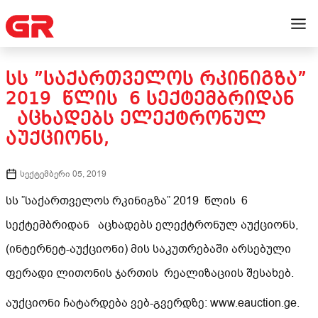
ᲡᲡ ”ᲡᲐᲥᲐᲠᲗᲕᲔᲚᲝᲡ ᲠᲙᲘᲜᲘᲒᲖᲐ”
2019 ᲬᲚᲘᲡ 6 ᲡᲔᲥᲢᲔᲛᲑᲠᲘᲓᲐᲜ
ᲐᲪᲮᲐᲓᲔᲑᲡ ᲔᲚᲔᲥᲢᲠᲝᲜᲣᲚ
ᲐᲣᲥᲪᲘᲝᲜᲡ,
სექტემბერი 05, 2019
სს ”საქართველოს რკინიგზა” 2019 წლის 6
სექტემბრიდან აცხადებს ელექტრონულ აუქციონს,
(ინტერნეტ-აუქციონი) მის საკუთრებაში არსებული
ფერადი ლითონის ჯართის რეალიზაციის შესახებ.
აუქციონი ჩატარდება ვებ-გვერდზე: www.eauction.ge.