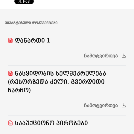
ᲛᲘᲛᲐᲒᲠᲔᲑᲣᲚᲘ ᲓᲝᲙᲣᲛᲔᲜᲢᲔᲑᲘ
დანართი 1
ᲩᲐᲛᲝᲢᲕᲘᲠᲗᲕᲐ
ნასყიდობის ხელშეკრულება
(რესორზედა ძელი, გვერდითი
ჩარჩო)
ᲩᲐᲛᲝᲢᲕᲘᲠᲗᲕᲐ
სააუქციონო პირობები