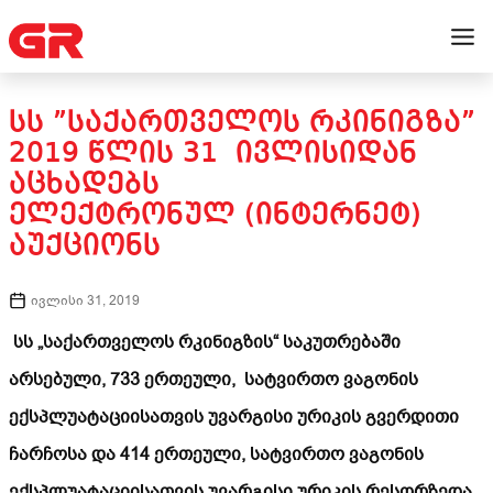
ᲡᲡ ”ᲡᲐᲥᲐᲠᲗᲕᲔᲚᲝᲡ ᲠᲙᲘᲜᲘᲒᲖᲐ”
2019 ᲬᲚᲘᲡ 31 ᲘᲕᲚᲘᲡᲘᲓᲐᲜ
ᲐᲪᲮᲐᲓᲔᲑᲡ
ᲔᲚᲔᲥᲢᲠᲝᲜᲣᲚ (ᲘᲜᲢᲔᲠᲜᲔᲢ)
ᲐᲣᲥᲪᲘᲝᲜᲡ
ივლისი 31, 2019
სს „საქართველოს რკინიგზის“ საკუთრებაში
არსებული, 733 ერთეული, სატვირთო ვაგონის
ექსპლუატაციისათვის უვარგისი ურიკის გვერდითი
ჩარჩოსა და 414 ერთეული, სატვირთო ვაგონის
ექსპლუატაციისათვის უვარგისი ურიკის რესორზედა