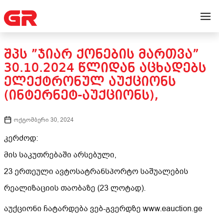
ᲨᲞᲡ ”ᲯᲘᲐᲠ ᲥᲝᲜᲔᲑᲘᲡ ᲛᲐᲠᲗᲕᲐ”
30.10.2024 ᲬᲚᲘᲓᲐᲜ ᲐᲪᲮᲐᲓᲔᲑᲡ
ᲔᲚᲔᲥᲢᲠᲝᲜᲣᲚ ᲐᲣᲥᲪᲘᲝᲜᲡ
(ᲘᲜᲢᲔᲠᲜᲔᲢ-ᲐᲣᲥᲪᲘᲝᲜᲡ),
ოქტომბერი 30, 2024
კერძოდ:
მის საკუთრებაში არსებული,
23 ერთეული ავტოსატრანსპორტო საშუალების
რეალიზაციის თაობაზე (23 ლოტად).
აუქციონი ჩატარდება ვებ-გვერდზე www.eauction.ge