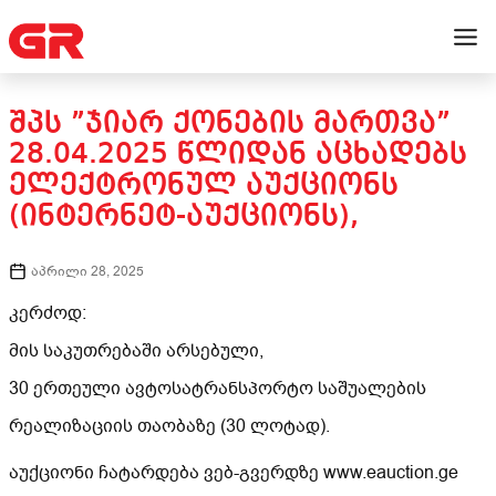
ᲨᲞᲡ ”ᲯᲘᲐᲠ ᲥᲝᲜᲔᲑᲘᲡ ᲛᲐᲠᲗᲕᲐ”
28.04.2025 ᲬᲚᲘᲓᲐᲜ ᲐᲪᲮᲐᲓᲔᲑᲡ
ᲔᲚᲔᲥᲢᲠᲝᲜᲣᲚ ᲐᲣᲥᲪᲘᲝᲜᲡ
(ᲘᲜᲢᲔᲠᲜᲔᲢ-ᲐᲣᲥᲪᲘᲝᲜᲡ),
აპრილი 28, 2025
კერძოდ:
მის საკუთრებაში არსებული,
30 ერთეული ავტოსატრანსპორტო საშუალების
რეალიზაციის თაობაზე (30 ლოტად).
აუქციონი ჩატარდება ვებ-გვერდზე www.eauction.ge