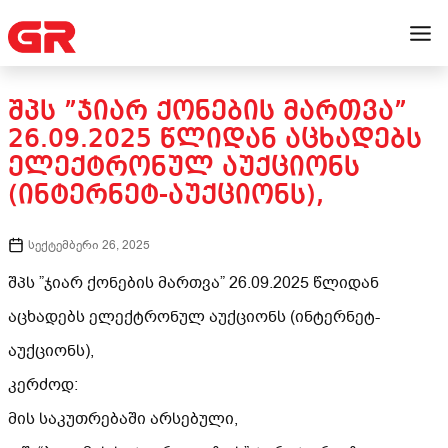
ᲨᲞᲡ ”ᲯᲘᲐᲠ ᲥᲝᲜᲔᲑᲘᲡ ᲛᲐᲠᲗᲕᲐ”
26.09.2025 ᲬᲚᲘᲓᲐᲜ ᲐᲪᲮᲐᲓᲔᲑᲡ
ᲔᲚᲔᲥᲢᲠᲝᲜᲣᲚ ᲐᲣᲥᲪᲘᲝᲜᲡ
(ᲘᲜᲢᲔᲠᲜᲔᲢ-ᲐᲣᲥᲪᲘᲝᲜᲡ),
სექტემბერი 26, 2025
შპს ”ჯიარ ქონების მართვა” 26.09.2025 წლიდან
აცხადებს ელექტრონულ აუქციონს (ინტერნეტ-
აუქციონს),
კერძოდ:
მის საკუთრებაში არსებული,