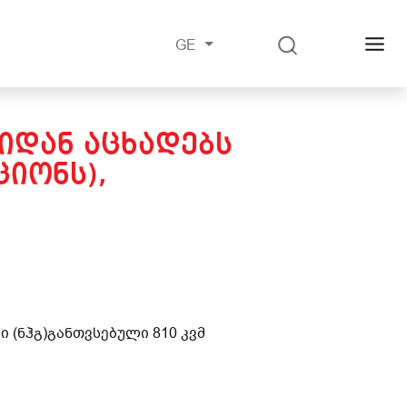
GE
ᲚᲘᲓᲐᲜ ᲐᲪᲮᲐᲓᲔᲑᲡ
ᲘᲝᲜᲡ),
შ
ი (ნჰგ)
განთვსებული 810 კვმ