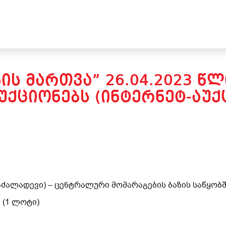
ᲑᲘᲡ ᲛᲐᲠᲗᲕᲐ” 26.04.2023 Წ
ᲥᲪᲘᲝᲜᲔᲑᲡ (ᲘᲜᲢᲔᲠᲜᲔᲢ-ᲐᲣᲥᲪ
ნაძალადევი) – ცენტრალური მომარაგების ბაზის საწყობ
.
(
1
ლოტი)