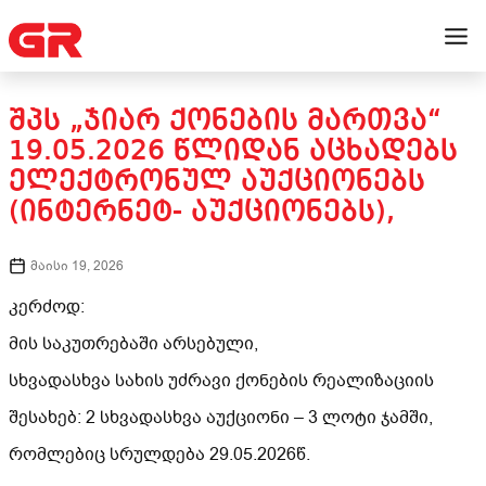
ᲨᲞᲡ „ᲯᲘᲐᲠ ᲥᲝᲜᲔᲑᲘᲡ ᲛᲐᲠᲗᲕᲐ“
19.05.2026 ᲬᲚᲘᲓᲐᲜ ᲐᲪᲮᲐᲓᲔᲑᲡ
ᲔᲚᲔᲥᲢᲠᲝᲜᲣᲚ ᲐᲣᲥᲪᲘᲝᲜᲔᲑᲡ
(ᲘᲜᲢᲔᲠᲜᲔᲢ- ᲐᲣᲥᲪᲘᲝᲜᲔᲑᲡ),
მაისი 19, 2026
კერძოდ:
მის საკუთრებაში არსებული,
სხვადასხვა სახის უძრავი ქონების რეალიზაციის
შესახებ: 2 სხვადასხვა აუქციონი – 3 ლოტი ჯამში,
რომლებიც სრულდება 29.05.2026წ.