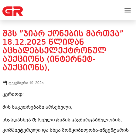
ᲨᲞᲡ ”ᲯᲘᲐᲠ ᲥᲝᲜᲔᲑᲘᲡ ᲛᲐᲠᲗᲕᲐ”
18.12.2025 ᲬᲚᲘᲓᲐᲜ
ᲐᲪᲮᲐᲓᲔᲑᲡᲔᲚᲔᲥᲢᲠᲝᲜᲣᲚ
ᲐᲣᲥᲪᲘᲝᲜᲡ (ᲘᲜᲢᲔᲠᲜᲔᲢ-
ᲐᲣᲥᲪᲘᲝᲜᲡ),
დეკემბერი 19, 2025
კერძოდ:
მის საკუთრებაში არსებული,
სხვადასხვა შერეული ტიპის კავშირგაბმულობის,
კომპიუტერული და სხვა მოწყობილობა-ინვენტარის