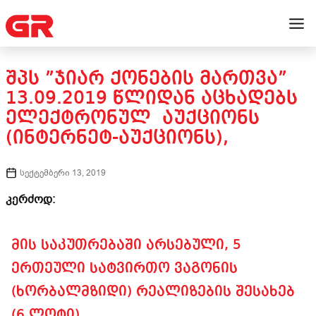
ᲨᲞᲡ ”ᲯᲘᲐᲠ ᲥᲝᲜᲔᲑᲘᲡ ᲛᲐᲠᲗᲕᲐ”
13.09.2019 ᲬᲚᲘᲓᲐᲜ ᲐᲪᲮᲐᲓᲔᲑᲡ
ᲔᲚᲔᲥᲢᲠᲝᲜᲣᲚ ᲐᲣᲥᲪᲘᲝᲜᲡ
(ᲘᲜᲢᲔᲠᲜᲔᲢ-ᲐᲣᲥᲪᲘᲝᲜᲡ),
სექტემბერი 13, 2019
კერძოდ:
მის საკუთრებაში არსებული, 5
ერთეული სატვირთო ვაგონის
(ხორბალმზიდი) რეალიზების შესახებ
(6 ლოტი).