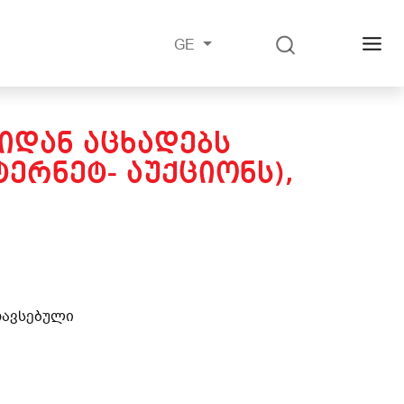
GE
ᲚᲘᲓᲐᲜ ᲐᲪᲮᲐᲓᲔᲑᲡ
ᲔᲠᲜᲔᲢ- ᲐᲣᲥᲪᲘᲝᲜᲡ),
ნთავსებული