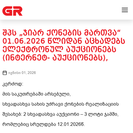
ᲨᲞᲡ „ᲯᲘᲐᲠ ᲥᲝᲜᲔᲑᲘᲡ ᲛᲐᲠᲗᲕᲐ“
01.06.2026 ᲬᲚᲘᲓᲐᲜ ᲐᲪᲮᲐᲓᲔᲑᲡ
ᲔᲚᲔᲥᲢᲠᲝᲜᲣᲚ ᲐᲣᲥᲪᲘᲝᲜᲔᲑᲡ
(ᲘᲜᲢᲔᲠᲜᲔᲢ- ᲐᲣᲥᲪᲘᲝᲜᲔᲑᲡ),
ივნისი 01, 2026
კერძოდ:
მის საკუთრებაში არსებული,
სხვადასხვა სახის უძრავი ქონების რეალიზაციის
შესახებ: 2 სხვადასხვა აუქციონი – 3 ლოტი ჯამში,
რომლებიც სრულდება 12.01.2026წ.