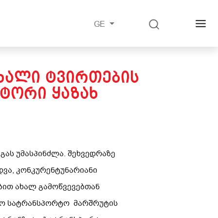
GE
ᲐᲮᲐᲚᲘ ᲢᲕᲘᲠᲗᲔᲑᲘᲡ
ᲥᲢᲝᲠᲘ ᲧᲐᲖᲐᲮ
ას უმასპინძლა. შეხვედრაზე
დვა, კონკურენტუნარიანი
ბით ახალ გამოწვევებთან
ისო სატრანსპორტო მარშრუტის