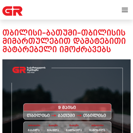
ᲗᲑᲘᲚᲘᲡᲘ–ᲑᲐᲗᲣᲛᲘ–ᲗᲑᲘᲚᲘᲡᲘᲡ
ᲛᲘᲛᲐᲠᲗᲣᲚᲔᲑᲘᲗ ᲓᲐᲛᲐᲢᲔᲑᲘᲗᲘ
ᲛᲐᲢᲐᲠᲔᲑᲔᲚᲘ ᲘᲛᲝᲫᲠᲐᲕᲔᲑᲡ