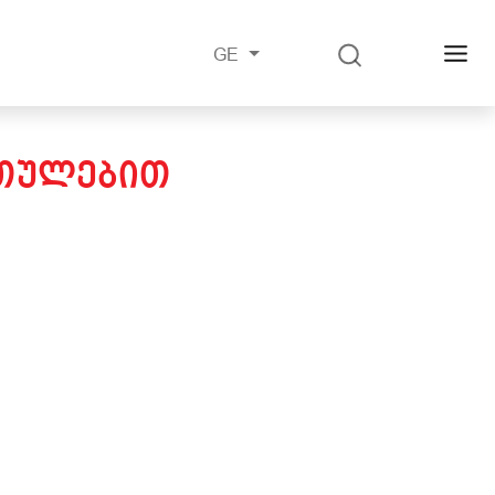
GE
ᲐᲠᲗᲣᲚᲔᲑᲘᲗ