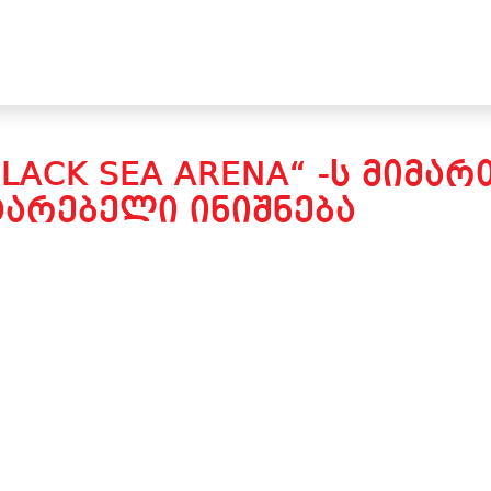
BLACK SEA ARENA“ -Ს ᲛᲘᲛ
ᲢᲐᲠᲔᲑᲔᲚᲘ ᲘᲜᲘᲨᲜᲔᲑᲐ