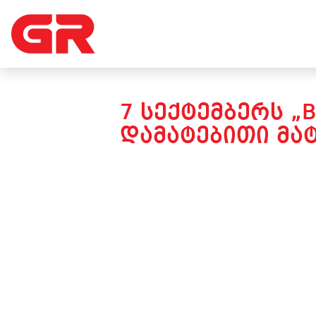
7 ᲡᲔᲥᲢᲔᲛᲑᲔᲠᲡ „
ᲓᲐᲛᲐᲢᲔᲑᲘᲗᲘ ᲛᲐ