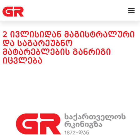
2 ᲘᲕᲚᲘᲡᲘᲓᲐᲜ ᲛᲐᲒᲘᲡᲢᲠᲐᲚᲣᲠᲘ
ᲓᲐ ᲡᲐᲒᲐᲠᲔᲣᲑᲜᲝ
ᲛᲐᲢᲐᲠᲔᲑᲚᲔᲑᲘᲡ ᲒᲐᲜᲠᲘᲒᲘ
ᲘᲪᲕᲚᲔᲑᲐ