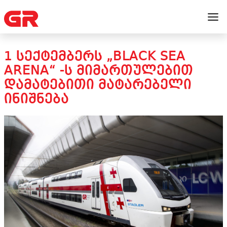
1 ᲡᲔᲥᲢᲔᲛᲑᲔᲠᲡ „BLACK SEA
ARENA“ -Ს ᲛᲘᲛᲐᲠᲗᲣᲚᲔᲑᲘᲗ
ᲓᲐᲛᲐᲢᲔᲑᲘᲗᲘ ᲛᲐᲢᲐᲠᲔᲑᲔᲚᲘ
ᲘᲜᲘᲨᲜᲔᲑᲐ