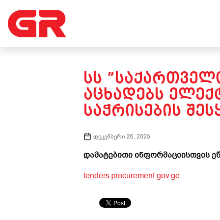
ᲡᲡ ”ᲡᲐᲥᲐᲠᲗᲕᲔᲚᲝ
ᲐᲪᲮᲐᲓᲔᲑᲡ ᲔᲚᲔ
ᲡᲐᲭᲠᲘᲡᲔᲑᲘᲡ ᲨᲔᲡ
დეკემბერი 26, 2025
დამატებითი ინფორმაციისთვის ეწ
tenders.procurement.gov.ge