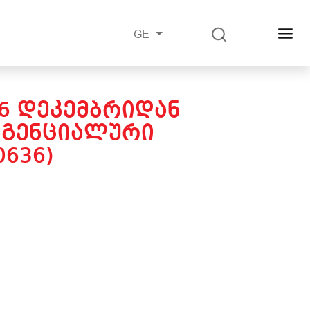
GE
26 ᲓᲔᲙᲔᲛᲑᲠᲘᲓᲐᲜ
ᲜᲒᲔᲜᲪᲘᲐᲚᲣᲠᲘ
0636)