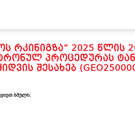
Ს ᲠᲙᲘᲜᲘᲒᲖᲐ” 2025 ᲬᲚᲘᲡ 
ᲥᲢᲠᲝᲜᲣᲚ ᲞᲠᲝᲪᲔᲓᲣᲠᲐᲡ ᲢᲐ
ᲧᲘᲓᲕᲘᲡ ᲨᲔᲡᲐᲮᲔᲑ (GEO25000
ვიეთ ბმულს: