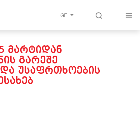
GE
25 ᲛᲐᲠᲢᲘᲓᲐᲜ
ᲘᲡ ᲒᲐᲠᲔᲨᲔ
 ᲓᲐ ᲣᲡᲐᲤᲠᲗᲮᲝᲔᲑᲘᲡ
ᲔᲡᲐᲮᲔᲑ