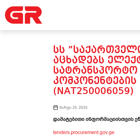
ᲡᲡ ”ᲡᲐᲥᲐᲠᲗᲕᲔᲚᲝ
ᲐᲪᲮᲐᲓᲔᲑᲡ ᲔᲚᲔᲥ
ᲡᲐᲢᲠᲐᲜᲡᲞᲝᲠᲢᲝ 
ᲙᲝᲛᲞᲝᲜᲔᲜᲢᲔᲑᲘᲡ 
(NAT250006059)
მარტი 25, 2025
დამატებითი ინფორმაციისთვის ეწ
tenders.procurement.gov.ge