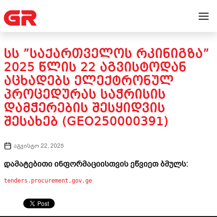
ᲡᲡ ”ᲡᲐᲥᲐᲠᲗᲕᲔᲚᲝᲡ ᲠᲙᲘᲜᲘᲒᲖᲐ”
2025 ᲬᲚᲘᲡ 22 ᲐᲒᲕᲘᲡᲢᲝᲓᲐᲜ
ᲐᲪᲮᲐᲓᲔᲑᲡ ᲔᲚᲔᲥᲢᲠᲝᲜᲣᲚ
ᲞᲠᲝᲪᲔᲓᲣᲠᲐᲡ ᲡᲐᲭᲠᲘᲡᲘᲡ
ᲓᲐᲛᲭᲔᲠᲔᲑᲘᲡ ᲨᲔᲡᲧᲘᲓᲕᲘᲡ
ᲨᲔᲡᲐᲮᲔᲑ (GEO250000391)
აგვისტო 22, 2025
დამატებითი ინფორმაციისთვის ეწვიეთ ბმულს:
tenders.procurement.gov.ge