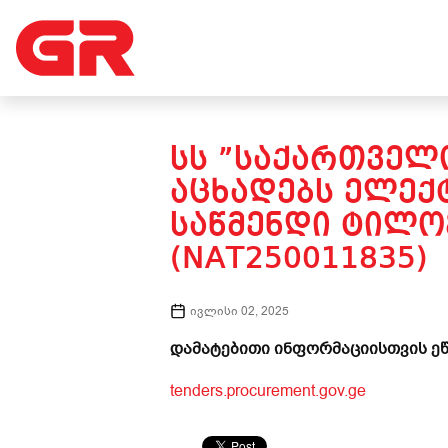
ᲡᲡ ”ᲡᲐᲥᲐᲠᲗᲕᲔᲚᲝ
ᲐᲪᲮᲐᲓᲔᲑᲡ ᲔᲚᲔᲥ
ᲡᲐᲬᲛᲔᲜᲓᲘ ᲢᲘᲚᲝ
(NAT250011835)
ივლისი 02, 2025
დამატებითი ინფორმაციისთვის ეწ
tenders.procurement.gov.ge