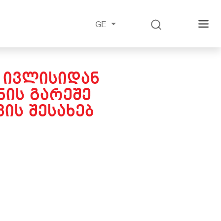
GE
2 ᲘᲕᲚᲘᲡᲘᲓᲐᲜ
ᲘᲡ ᲒᲐᲠᲔᲨᲔ
ᲘᲡ ᲨᲔᲡᲐᲮᲔᲑ