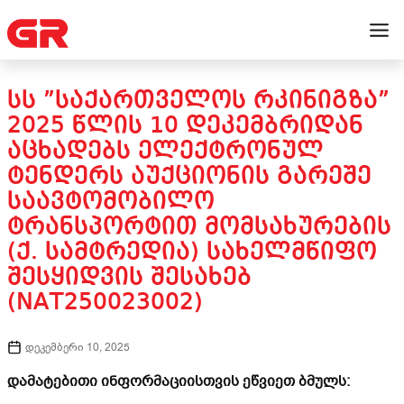
ᲡᲡ ”ᲡᲐᲥᲐᲠᲗᲕᲔᲚᲝᲡ ᲠᲙᲘᲜᲘᲒᲖᲐ”
2025 ᲬᲚᲘᲡ 10 ᲓᲔᲙᲔᲛᲑᲠᲘᲓᲐᲜ
ᲐᲪᲮᲐᲓᲔᲑᲡ ᲔᲚᲔᲥᲢᲠᲝᲜᲣᲚ
ᲢᲔᲜᲓᲔᲠᲡ ᲐᲣᲥᲪᲘᲝᲜᲘᲡ ᲒᲐᲠᲔᲨᲔ
ᲡᲐᲐᲕᲢᲝᲛᲝᲑᲘᲚᲝ
ᲢᲠᲐᲜᲡᲞᲝᲠᲢᲘᲗ ᲛᲝᲛᲡᲐᲮᲣᲠᲔᲑᲘᲡ
(Ქ. ᲡᲐᲛᲢᲠᲔᲓᲘᲐ) ᲡᲐᲮᲔᲚᲛᲬᲘᲤᲝ
ᲨᲔᲡᲧᲘᲓᲕᲘᲡ ᲨᲔᲡᲐᲮᲔᲑ
(NAT250023002)
დეკემბერი 10, 2025
დამატებითი ინფორმაციისთვის ეწვიეთ ბმულს: