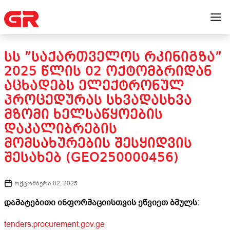
ᲡᲡ ”ᲡᲐᲥᲐᲠᲗᲕᲔᲚᲝᲡ ᲠᲙᲘᲜᲘᲒᲖᲐ”
2025 ᲬᲚᲘᲡ 02 ᲝᲥᲢᲝᲛᲑᲠᲘᲓᲐᲜ
ᲐᲪᲮᲐᲓᲔᲑᲡ ᲔᲚᲔᲥᲢᲠᲝᲜᲣᲚ
ᲞᲠᲝᲪᲔᲓᲣᲠᲐᲡ ᲡᲮᲕᲐᲓᲐᲡᲮᲕᲐ
ᲛᲖᲝᲛᲘ ᲮᲔᲚᲡᲐᲬᲧᲝᲔᲑᲘᲡ
ᲓᲐᲙᲐᲚᲘᲑᲠᲔᲑᲘᲡ
ᲛᲝᲛᲡᲐᲮᲣᲠᲔᲑᲘᲡ ᲨᲔᲡᲧᲘᲓᲕᲘᲡ
ᲨᲔᲡᲐᲮᲔᲑ (GEO250000456)
ოქტომბერი 02, 2025
დამატებითი ინფორმაციისთვის ეწვიეთ ბმულს:
tenders.procurement.gov.ge