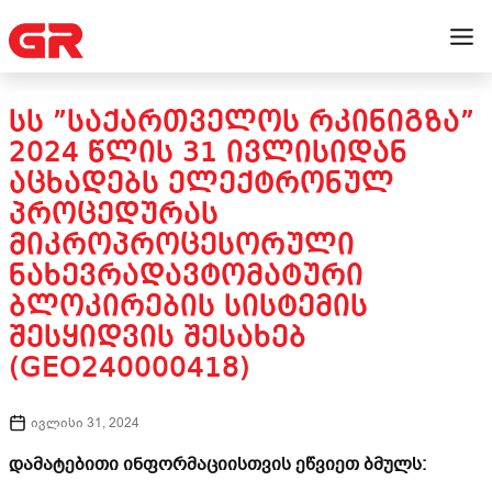
ᲡᲡ ”ᲡᲐᲥᲐᲠᲗᲕᲔᲚᲝᲡ ᲠᲙᲘᲜᲘᲒᲖᲐ”
2024 ᲬᲚᲘᲡ 31 ᲘᲕᲚᲘᲡᲘᲓᲐᲜ
ᲐᲪᲮᲐᲓᲔᲑᲡ ᲔᲚᲔᲥᲢᲠᲝᲜᲣᲚ
ᲞᲠᲝᲪᲔᲓᲣᲠᲐᲡ
ᲛᲘᲙᲠᲝᲞᲠᲝᲪᲔᲡᲝᲠᲣᲚᲘ
ᲜᲐᲮᲔᲕᲠᲐᲓᲐᲕᲢᲝᲛᲐᲢᲣᲠᲘ
ᲑᲚᲝᲙᲘᲠᲔᲑᲘᲡ ᲡᲘᲡᲢᲔᲛᲘᲡ
ᲨᲔᲡᲧᲘᲓᲕᲘᲡ ᲨᲔᲡᲐᲮᲔᲑ
(GEO240000418)
ივლისი 31, 2024
დამატებითი ინფორმაციისთვის ეწვიეთ ბმულს: