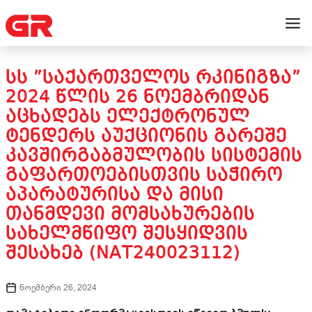
ᲡᲡ ”ᲡᲐᲥᲐᲠᲗᲕᲔᲚᲝᲡ ᲠᲙᲘᲜᲘᲒᲖᲐ”
2024 ᲬᲚᲘᲡ 26 ᲜᲝᲔᲛᲑᲠᲘᲓᲐᲜ
ᲐᲪᲮᲐᲓᲔᲑᲡ ᲔᲚᲔᲥᲢᲠᲝᲜᲣᲚ
ᲢᲔᲜᲓᲔᲠᲡ ᲐᲣᲥᲪᲘᲝᲜᲘᲡ ᲒᲐᲠᲔᲨᲔ
ᲙᲐᲕᲨᲘᲠᲒᲐᲑᲛᲣᲚᲝᲑᲘᲡ ᲡᲘᲡᲢᲔᲛᲘᲡ
ᲒᲐᲤᲐᲠᲗᲝᲔᲑᲘᲡᲗᲕᲘᲡ ᲡᲐᲭᲘᲠᲝ
ᲐᲞᲐᲠᲐᲢᲣᲠᲘᲡᲐ ᲓᲐ ᲛᲘᲡᲘ
ᲗᲐᲜᲛᲓᲔᲕᲘ ᲛᲝᲛᲡᲐᲮᲣᲠᲔᲑᲘᲡ
ᲡᲐᲮᲔᲚᲛᲬᲘᲤᲝ ᲨᲔᲡᲧᲘᲓᲕᲘᲡ
ᲨᲔᲡᲐᲮᲔᲑ (NAT240023112)
ნოემბერი 26, 2024