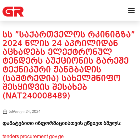
ᲡᲡ ”ᲡᲐᲥᲐᲠᲗᲕᲔᲚᲝᲡ ᲠᲙᲘᲜᲘᲒᲖᲐ”
2024 ᲬᲚᲘᲡ 24 ᲐᲞᲠᲘᲚᲘᲓᲐᲜ
ᲐᲪᲮᲐᲓᲔᲑᲡ ᲔᲚᲔᲥᲢᲠᲝᲜᲣᲚ
ᲢᲔᲜᲓᲔᲠᲡ ᲐᲣᲥᲪᲘᲝᲜᲘᲡ ᲒᲐᲠᲔᲨᲔ
ᲢᲔᲥᲜᲘᲙᲣᲠᲘ ᲟᲐᲜᲒᲑᲐᲓᲘᲡ
(ᲡᲐᲛᲢᲠᲔᲓᲘᲐ) ᲡᲐᲮᲔᲚᲛᲬᲘᲤᲝ
ᲨᲔᲡᲧᲘᲓᲕᲘᲡ ᲨᲔᲡᲐᲮᲔᲑ
(NAT240008489)
აპრილი 24, 2024
დამატებითი ინფორმაციისთვის ეწვიეთ ბმულს:
tenders.procurement.gov.ge