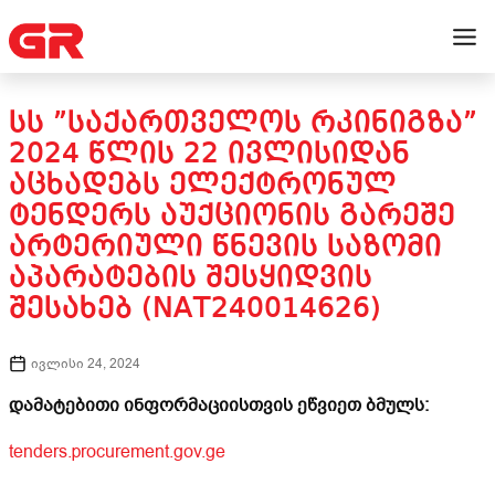
ᲡᲡ ”ᲡᲐᲥᲐᲠᲗᲕᲔᲚᲝᲡ ᲠᲙᲘᲜᲘᲒᲖᲐ”
2024 ᲬᲚᲘᲡ 22 ᲘᲕᲚᲘᲡᲘᲓᲐᲜ
ᲐᲪᲮᲐᲓᲔᲑᲡ ᲔᲚᲔᲥᲢᲠᲝᲜᲣᲚ
ᲢᲔᲜᲓᲔᲠᲡ ᲐᲣᲥᲪᲘᲝᲜᲘᲡ ᲒᲐᲠᲔᲨᲔ
ᲐᲠᲢᲔᲠᲘᲣᲚᲘ ᲬᲜᲔᲕᲘᲡ ᲡᲐᲖᲝᲛᲘ
ᲐᲞᲐᲠᲐᲢᲔᲑᲘᲡ ᲨᲔᲡᲧᲘᲓᲕᲘᲡ
ᲨᲔᲡᲐᲮᲔᲑ (NAT240014626)
ივლისი 24, 2024
დამატებითი ინფორმაციისთვის ეწვიეთ ბმულს:
tenders.procurement.gov.ge