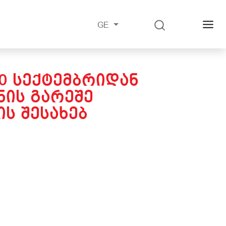
GE
20 ᲡᲔᲥᲢᲔᲛᲑᲠᲘᲓᲐᲜ
ᲘᲡ ᲒᲐᲠᲔᲨᲔ
Ს ᲨᲔᲡᲐᲮᲔᲑ