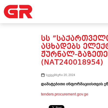
ᲡᲡ ”ᲡᲐᲥᲐᲠᲗᲕᲔᲚᲝ
ᲐᲪᲮᲐᲓᲔᲑᲡ ᲔᲚᲔᲥ
ᲟᲣᲠᲜᲐᲚ-ᲒᲐᲖᲔᲗᲔ
(NAT240018954)
სექტემბერი 20, 2024
დამატებითი ინფორმაციისთვის ეწ
tenders.procurement.gov.ge